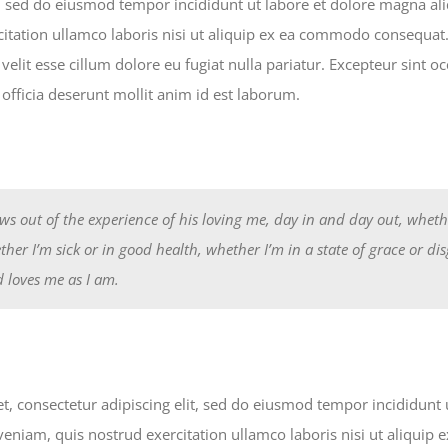
it, sed do eiusmod tempor incididunt ut labore et dolore magna a
itation ullamco laboris nisi ut aliquip ex ea commodo consequat. 
velit esse cillum dolore eu fugiat nulla pariatur. Excepteur sint o
 officia deserunt mollit anim id est laborum.
ows out of the experience of his loving me, day in and day out, wheth
ther I’m sick or in good health, whether I’m in a state of grace or di
d loves me as I am.
, consectetur adipiscing elit, sed do eiusmod tempor incididunt
veniam, quis nostrud exercitation ullamco laboris nisi ut aliqui