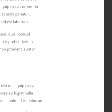
 aliquip ex ea commodo
iat nulla pariatur.
im id est laborum.
iam, quis nostrud
 in reprehenderit in
 non proident, sunt in
isi ut aliquip ex ea
lore eu fugiat nulla
mollit anim id est laborum.