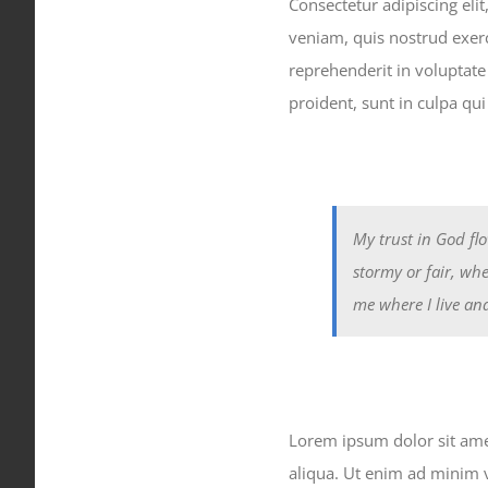
Consectetur adipiscing el
veniam, quis nostrud exerc
reprehenderit in voluptate 
proident, sunt in culpa qui
My trust in God fl
stormy or fair, whe
me where I live an
Lorem ipsum dolor sit amet
aliqua. Ut enim ad minim 