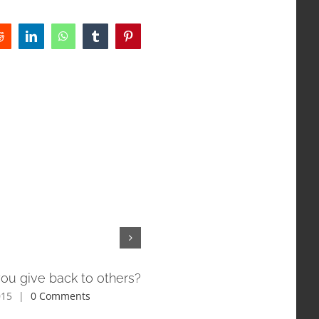
Reddit
LinkedIn
WhatsApp
Tumblr
Pinterest
ou give back to others?
Is space travel a religious
matter?
015
|
0 Comments
June 3rd, 2015
|
0 Comments