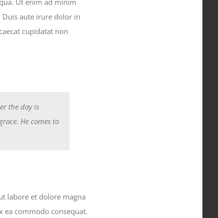
liqua. Ut enim ad minim
Duis aute irure dolor in
ccaecat cupidatat non
er the day is
sgrace. He comes to
 ut labore et dolore magna
p ex ea commodo consequat.