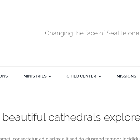
Changing the face of Seattle one 
ONS
MINISTRIES
CHILD CENTER
MISSIONS
 beautiful cathedrals explor
amet, consectetur adipiscing elit sed do eiusmod tempor incididun