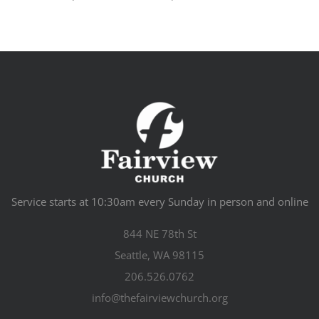
Service starts at 10:30am every Sunday in person and online
844 NE 78th St
Seattle, WA 98115
206.526.0762
info@thefairviewchurch.org