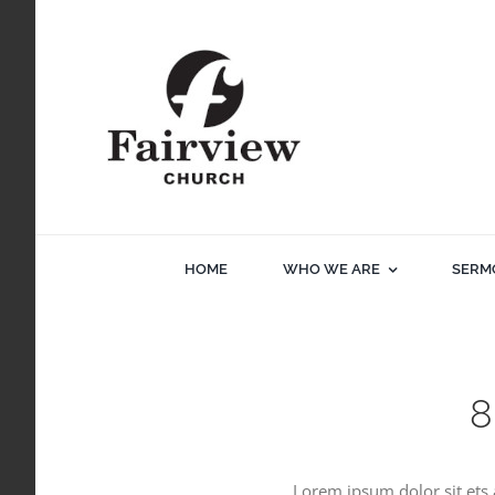
Skip
to
content
HOME
WHO WE ARE
SERM
8
Lorem ipsum dolor sit ets 