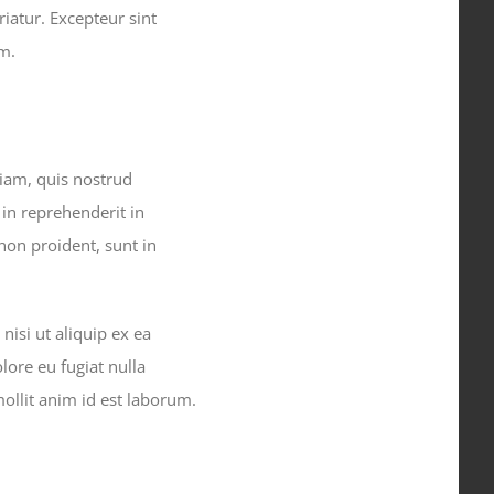
riatur. Excepteur sint
um.
iam, quis nostrud
 in reprehenderit in
 non proident, sunt in
isi ut aliquip ex ea
lore eu fugiat nulla
mollit anim id est laborum.