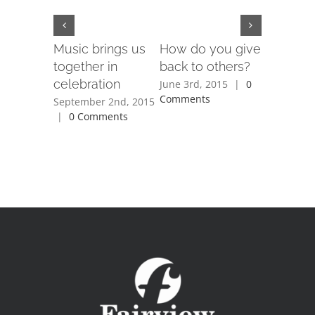
Music brings us
How do you give
Is space
together in
back to others?
religiou
celebration
June 3rd, 2015
|
0
June 3rd, 
Comments
Comment
September 2nd, 2015
|
0 Comments