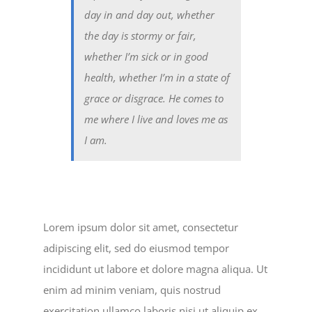
day in and day out, whether
the day is stormy or fair,
whether I’m sick or in good
health, whether I’m in a state of
grace or disgrace. He comes to
me where I live and loves me as
I am.
Lorem ipsum dolor sit amet, consectetur
adipiscing elit, sed do eiusmod tempor
incididunt ut labore et dolore magna aliqua. Ut
enim ad minim veniam, quis nostrud
exercitation ullamco laboris nisi ut aliquip ex