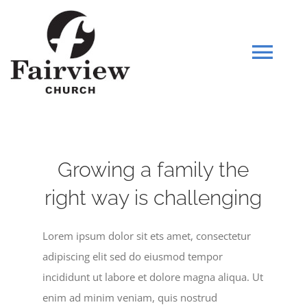
Skip
to
content
Tog
Navi
HOME
Growing a family the
WHO WE ARE
right way is challenging
SERMONS
Lorem ipsum dolor sit ets amet, consectetur
MINISTRIES
adipiscing elit sed do eiusmod tempor
incididunt ut labore et dolore magna aliqua. Ut
enim ad minim veniam, quis nostrud
CHILD CENTER